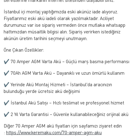
servislerine markanın internet sitesinden ulaşabilirsiniz.
İstanbul içi montaj yaptığımızda eski akünüz iade alıyoruz.
Fiyatlarımız eski akü iadeli olarak yazılmaktadır. Aciliyet
durumunuz var ise sipariş vermeden önce mutlaka whatsapp
hattımızdan müsaitlik bilgisi alın. Sipariş verirken istediğiniz
akünün üretim tarihini seçmeyi unutmayın.
Öne Çıkan Özellikler:
✔ 70 Amper AGM Varta Akü – Güçlü marş basma performansı
✔ 70Ah AGM Varta Akü – Dayanıklı ve uzun ömürlü kullanım
✔ Yerinde Akü Montaj Hizmeti – İstanbul'da aracınızın
bulunduğu yerde ücretsiz akü değişimi
✔ İstanbul Akü Satışı – Hızlı teslimat ve profesyonel hizmet
✔ 2 Yıl Varta Garantisi – Güvenle kullanabileceğiniz orijinal akü
Diğer 70 Amper AGM akü fiyatları için sayfamızı ziyaret edin
:
https://www.keremaku.com/70-amper-agm-aku