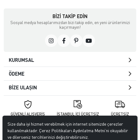
BIZI TAKIP EDIN
Sosyal medya hesaplarımızdan bizi takip edin, en yeni ürünlerimizi
kaçırmayın!
KURUMSAL
ÖDEME
BİZE ULAŞIN
GÜVENLİ ALIŞVERİŞ
İSTANBUL İÇİ ÜCRETSİZ
ÜCRETSİZ
256bit SSL ile
MONTAJ
KARGO
güvendesiniz
Size daha iyi hizmet verebilmek için internet sitemizde çerezler
kullanılmaktadır. Çerez Politikaları Aydınlatma Metni’ni okuyabilir
© 2026
KEREM AKÜ
. Tüm hakları saklıdır.
ve dilerseniz tercihlerinizi değiştirebilirsiniz.