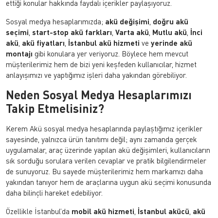
ettiği konular hakkında faydalı içerikler paylaşıyoruz.
Sosyal medya hesaplarımızda;
akü değişimi
,
doğru akü
seçimi
,
start-stop akü farkları
,
Varta akü
,
Mutlu akü
,
İnci
akü
,
akü fiyatları
,
İstanbul akü hizmeti
ve
yerinde akü
montajı
gibi konulara yer veriyoruz. Böylece hem mevcut
müşterilerimiz hem de bizi yeni keşfeden kullanıcılar, hizmet
anlayışımızı ve yaptığımız işleri daha yakından görebiliyor.
Neden Sosyal Medya Hesaplarımızı
Takip Etmelisiniz?
Kerem Akü sosyal medya hesaplarında paylaştığımız içerikler
sayesinde, yalnızca ürün tanıtımı değil; aynı zamanda gerçek
uygulamalar, araç üzerinde yapılan akü değişimleri, kullanıcıların
sık sorduğu sorulara verilen cevaplar ve pratik bilgilendirmeler
de sunuyoruz. Bu sayede müşterilerimiz hem markamızı daha
yakından tanıyor hem de araçlarına uygun akü seçimi konusunda
daha bilinçli hareket edebiliyor.
Özellikle İstanbul’da
mobil akü hizmeti
,
İstanbul akücü
,
akü